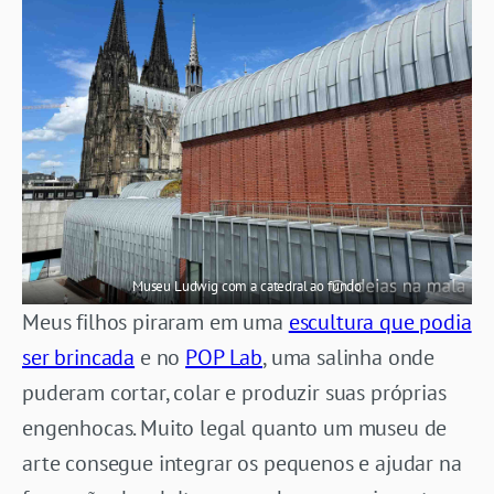
Museu Ludwig com a catedral ao fundo
Meus filhos piraram em uma
escultura que podia
ser brincada
e no
POP Lab
, uma salinha onde
puderam cortar, colar e produzir suas próprias
engenhocas. Muito legal quanto um museu de
arte consegue integrar os pequenos e ajudar na