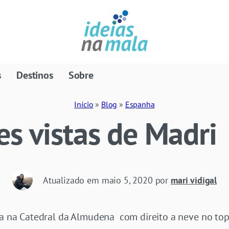
s
Destinos
Sobre
Início
»
Blog
»
Espanha
s vistas de Madri
Atualizado em
maio 5, 2020
por
mari vidigal
ida na Catedral da Almudena com direito a neve no to