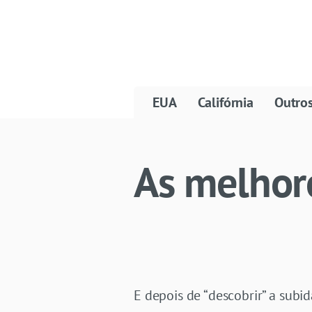
EUA
Califórnia
Outro
As melhore
E depois de “descobrir” a sub