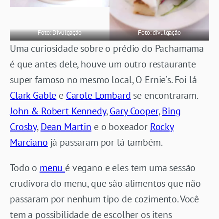
Foto: Divulgação
Foto: divulgação
Uma curiosidade sobre o prédio do Pachamama
é que antes dele, houve um outro restaurante
super famoso no mesmo local, O Ernie’s. Foi lá
Clark Gable
e
Carole Lombard
se encontraram.
John & Robert Kennedy
,
Gary Cooper
,
Bing
Crosby
,
Dean Martin
e o boxeador
Rocky
Marciano
já passaram por lá também.
Todo o
menu
é vegano e eles tem uma sessão
crudívora do menu, que são alimentos que não
passaram por nenhum tipo de cozimento. Você
tem a possibilidade de escolher os itens