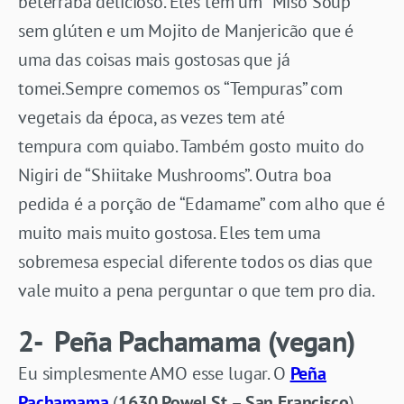
beterraba delicioso. Eles tem um “Miso Soup”
sem glúten e um Mojito de Manjericão que é
uma das coisas mais gostosas que já
tomei.Sempre comemos os “Tempuras” com
vegetais da época, as vezes tem até
tempura com quiabo. Também gosto muito do
Nigiri de “Shiitake Mushrooms”. Outra boa
pedida é a porção de “Edamame” com alho que é
muito mais muito gostosa. Eles tem uma
sobremesa especial diferente todos os dias que
vale muito a pena perguntar o que tem pro dia.
2-
Peña Pachamama
(vegan)
Eu simplesmente AMO esse lugar. O
Peña
Pachamama
(
1630 Powel St – San Francisco
)