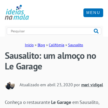
MENU
Início
»
Blog
»
Califórnia
»
Sausalito
Sausalito: um almoço no
Le Garage
Atualizado em
abril 23, 2020
por
mari vidigal
Conheça o restaurante
Le Garage
em Sausalito,