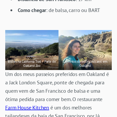
Como chegar
: de balsa, carro ou BART
Bisões na California Trail – Parte do
Labirintos do Sibley Volcanic em
Oakland Zoo
Oakland
Um dos meus passeios preferidos em Oakland é
a Jack London Square, ponte de chegada para
quem vem de San Francisco de balsa e uma
ótima pedida para comer bem. O restaurante
Farm House Kitchen
é um dos melhores
tailandeses da baía de San Francisco, por lá