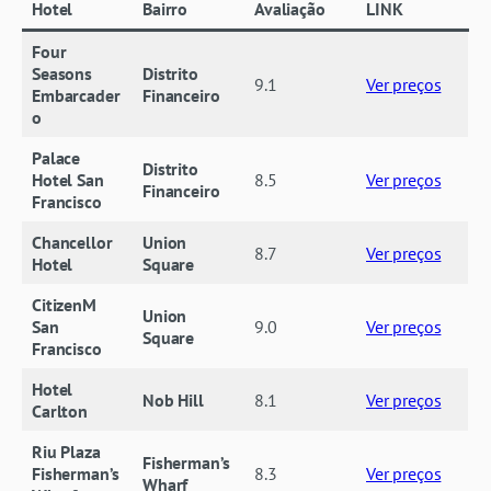
Hotel
Bairro
Avaliação
LINK
Four
Seasons
Distrito
9.1
Ver preços
Embarcader
Financeiro
o
Palace
Distrito
Hotel San
8.5
Ver preços
Financeiro
Francisco
Chancellor
Union
8.7
Ver preços
Hotel
Square
CitizenM
Union
San
9.0
Ver preços
Square
Francisco
Hotel
Nob Hill
8.1
Ver preços
Carlton
Riu Plaza
Fisherman’s
Fisherman’s
8.3
Ver preços
Wharf