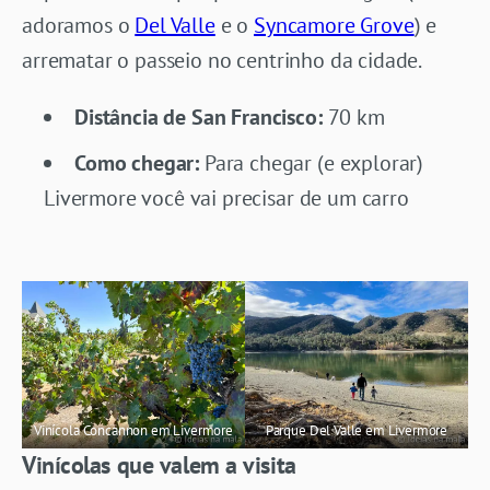
adoramos o
Del Valle
e o
Syncamore Grove
) e
arrematar o passeio no centrinho da cidade.
Distância de San Francisco:
70 km
Como chegar:
Para chegar (e explorar)
Livermore você vai precisar de um carro
Vinícola Concannon em Livermore
Parque Del Valle em Livermore
Vinícolas que valem a visita