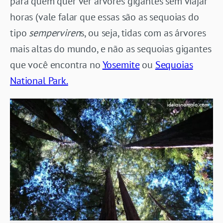
para quem quer ver árvores gigantes sem viajar
horas (vale falar que essas são as sequoias do
tipo
semperviren
s, ou seja, tidas com as árvores
mais altas do mundo, e não as sequoias gigantes
que você encontra no
Yosemite
ou
Sequoias
National Park.