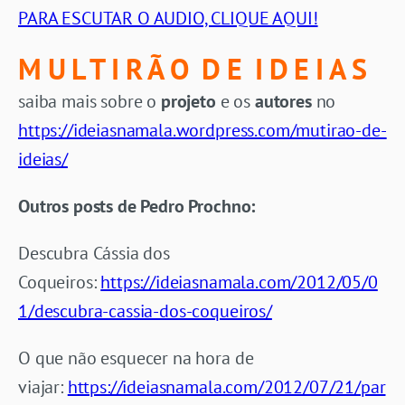
PARA ESCUTAR O AUDIO, CLIQUE AQUI!
M U L T I R Ã O D E I D E I A S
saiba mais sobre o
projeto
e os
autores
no
https://ideiasnamala.wordpress.com/mutirao-de-
ideias/
Outros posts de Pedro Prochno:
Descubra Cássia dos
Coqueiros:
https://ideiasnamala.com/2012/05/0
1/descubra-cassia-dos-coqueiros/
O que não esquecer na hora de
viajar:
https://ideiasnamala.com/2012/07/21/par