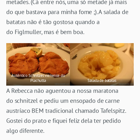
metades. (Cá entre nós, uma só metade já mais
do que bastava para minha fome ;). A salada de
batatas não é tão gostosa quando a
do Figlmuller, mas é bem boa.
Autêntico Schnitzel vienense do
Plachutta
Salada de batatas
A Rebecca não aguentou a nossa maratona
do schnitzel e pediu um ensopado de carne
austríaco BEM tradicional chamado Tafelspitz.
Gostei do prato e fiquei feliz dela ter pedido
algo diferente.