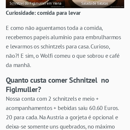
Schnitzel do Figlmuller em Viena
Salada de batatas
Curiosidade: comida para levar
E como não aguentamos toda a comida,
recebemos papeis alumínio para embrulharmos
e levarmos os schintzels para casa. Curioso,
não?! E sim, o Wolfi comeu o que sobrou e café
da manhã.
Quanto custa comer
Schnitzel no
Figlmuller?
Nossa conta com 2 schnitzels e meio +
acompanhamentos + bebidas saiu 60.60 Euros.
20 para cada. Na Austria a gorjeta é opcional e
deixa-se somente uns quebrados, no máximo