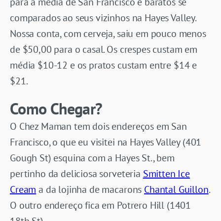
para a média de San Francisco e baratos se
comparados ao seus vizinhos na Hayes Valley.
Nossa conta, com cerveja, saiu em pouco menos
de $50,00 para o casal. Os crespes custam em
média $10-12 e os pratos custam entre $14 e
$21.
Como Chegar?
O Chez Maman tem dois endereços em San
Francisco, o que eu visitei na Hayes Valley (401
Gough St) esquina com a Hayes St., bem
pertinho da deliciosa sorveteria
Smitten Ice
Cream
a da lojinha de macarons
Chantal Guillon
.
O outro endereço fica em Potrero Hill (1401
18th St).