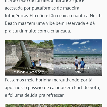
fica ao lado de fortaleza histórica, que é
acessada por plataformas de madeira
fotogênicas. Ela não é tão cênica quanto a North
Beach mas tem uma vibe bem reservada e dá
pra curtir muito com a criançada.
Tom e Caio na praia em Fort de
Visitando o Fort de Soto
Soto
Passamos meia horinha mergulhando por lá
após nosso passeio de caiaque em Fort de Soto,
e foi uma delícia pra refrescar.