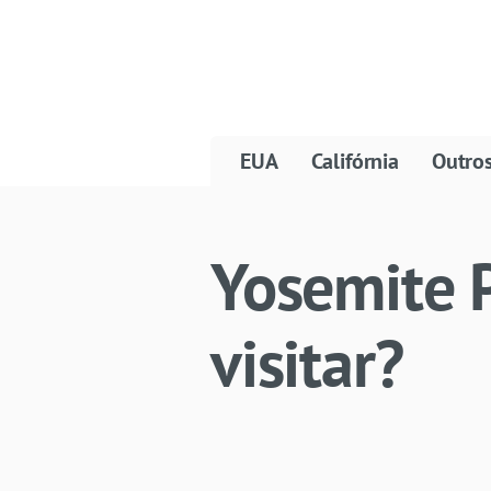
EUA
Califórnia
Outro
Yosemite P
visitar?