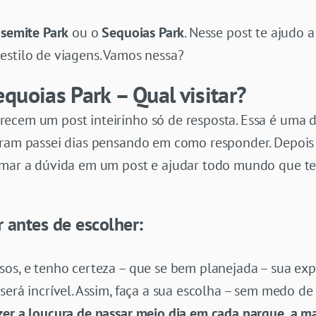
semite Park
ou o
Sequoias Park
. Nesse post te ajudo 
estilo de viagens. Vamos nessa?
quoias Park – Qual visitar?
cem um post inteirinho só de resposta. Essa é uma del
eram passei dias pensando em como responder. Depois 
ormar a dúvida em um post e ajudar todo mundo que t
 antes de escolher:
sos, e tenho certeza – que se bem planejada – sua exp
erá incrível. Assim, faça a sua escolha – sem medo de 
zer a loucura de passar meio dia em cada parque, a m