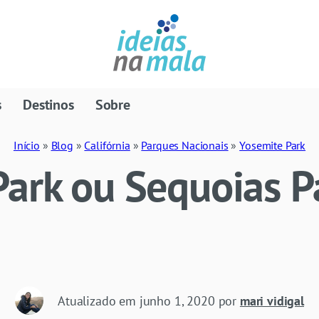
s
Destinos
Sobre
Início
»
Blog
»
Califórnia
»
Parques Nacionais
»
Yosemite Park
ark ou Sequoias P
Atualizado em
junho 1, 2020
por
mari vidigal