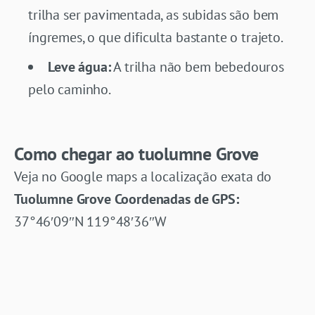
trilha ser pavimentada, as subidas são bem
íngremes, o que dificulta bastante o trajeto.
Leve água:
A trilha não bem bebedouros
pelo caminho.
Como chegar ao tuolumne Grove
Veja no Google maps a localização exata do
Tuolumne Grove
Coordenadas de GPS:
37°46′09″N
119°48′36″W