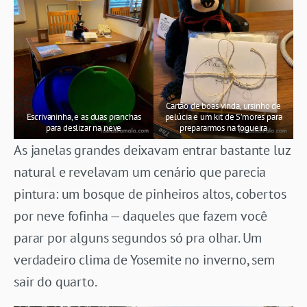
Cartão de boas vinda, ursinho de
Escrivaninha, e as duas pranchas
pelúcia e um kit de S’mores para
para deslizar na neve
prepararmos na fogueira
As janelas grandes deixavam entrar bastante luz
natural e revelavam um cenário que parecia
pintura: um bosque de pinheiros altos, cobertos
por neve fofinha — daqueles que fazem você
parar por alguns segundos só pra olhar. Um
verdadeiro clima de Yosemite no inverno, sem
sair do quarto.