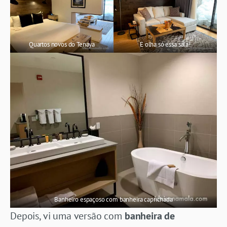
Quartos novos do Tenaya
E olha só essa sala!
Banheiro espaçoso com banheira caprichada
Depois, vi uma versão com
banheira de