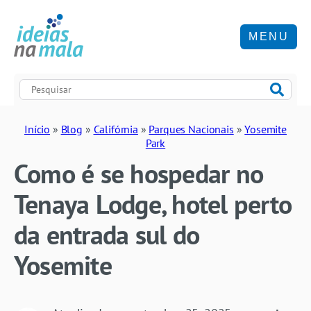
MENU
Início
»
Blog
»
Califórnia
»
Parques Nacionais
»
Yosemite
Park
Como é se hospedar no
Tenaya Lodge, hotel perto
da entrada sul do
Yosemite