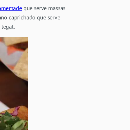
Homemade
que serve massas
cano caprichado que serve
legal.