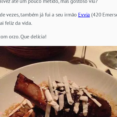
talvez até um pouco metido, mas gostoso viu?
r de vezes, também já fui a seu irmão
Evvia
(420 Emerson
 feliz da vida.
com orzo. Que delícia!