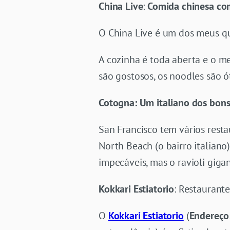
China Live
:
Comida chinesa co
O China Live é um dos meus qu
A cozinha é toda aberta e o 
são gostosos, os noodles são ó
Cotogna: Um italiano dos bon
San Francisco tem vários rest
North Beach (o bairro italiano)
impecáveis, mas o ravioli giga
Kokkari Estiatorio
: Restaurant
O
Kokkari Estiatorio
(
Endereço