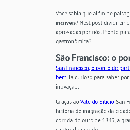
Você sabia que além de paisa
incríveis
? Nest post dividirem
aprovadas por nós. Pronto pa
gastronômica?
São Francisco: o po
San Francisco, o ponto de part
bem
. Tá curioso para saber p
inovação.
Graças ao
Vale do Silício
San Fr
história de imigração da cida
corrida do ouro de 1849, a gr
cantos do mundo.