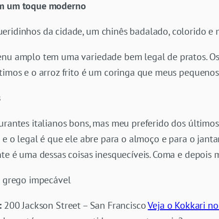
m um toque moderno
eridinhos da cidade, um chinês badalado, colorido e
menu amplo tem uma variedade bem legal de pratos. O
timos e o arroz frito é um coringa que meus pequenos a
s
aurantes italianos bons, mas meu preferido dos últim
 e o legal é que ele abre para o almoço e para o janta
nte é uma dessas coisas inesquecíveis. Coma e depois 
e grego impecável
:
200 Jackson Street – San Francisco
Veja o Kokkari n