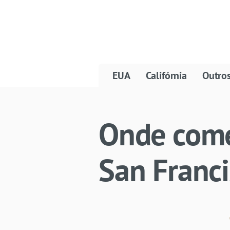
EUA
Califórnia
Outro
Onde come
San Franci