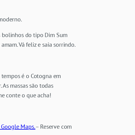
 moderno.
s bolinhos do tipo Dim Sum
mam. Vá feliz e saia sorrindo.
os tempos é o Cotogna em
r. As massas são todas
me conte o que acha!
o Google Maps.
– Reserve com