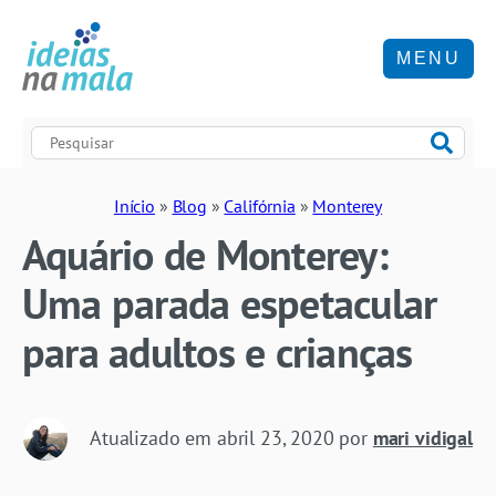
MENU
Início
»
Blog
»
Califórnia
»
Monterey
Aquário de Monterey:
Uma parada espetacular
para adultos e crianças
Atualizado em
abril 23, 2020
por
mari vidigal