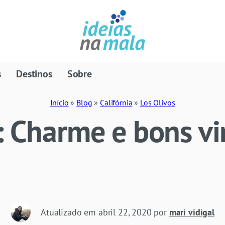
s
Destinos
Sobre
Início
»
Blog
»
Califórnia
»
Los Olivos
: Charme e bons v
1
Atualizado em
abril 22, 2020
por
mari vidigal