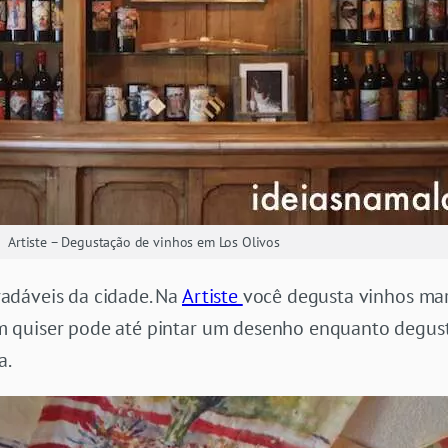
Artiste – Degustação de vinhos em Los Olivos
adáveis da cidade. Na
Artiste
você degusta vinhos mar
 quiser pode até pintar um desenho enquanto degust
a.