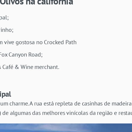
Olivos na califórnia
pal;
rinho;
m vive gostosa no Crocked Path
 Fox Canyon Road;
s Café & Wine merchant.
ipal
 um charme. A rua está repleta de casinhas de madeira f
) de algumas das melhores vinícolas da região e resta