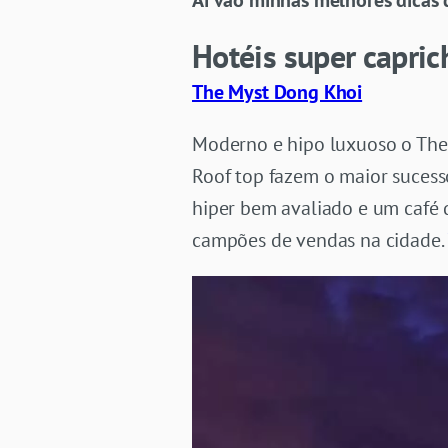
Aí vão minhas melhores dicas 
Hotéis super capri
The Myst Dong Khoi
Moderno e hipo luxuoso o The M
Roof top fazem o maior sucess
hiper bem avaliado e um café 
campões de vendas na cidade.