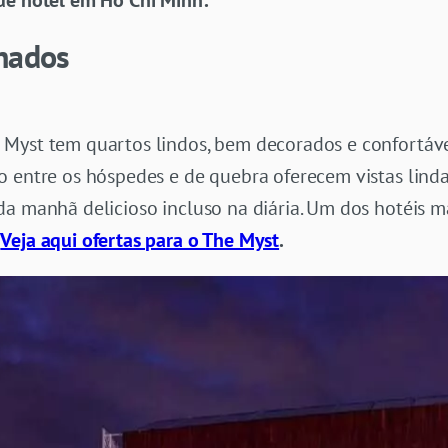
de hotel em Ho Chi Minh:
chados
yst tem quartos lindos, bem decorados e confortáveis
o entre os hóspedes e de quebra oferecem vistas lind
da manhã delicioso incluso na diária. Um dos hotéis 
Veja aqui ofertas para o The Myst
.