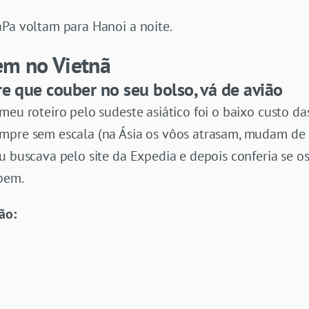
aPa voltam para Hanoi a noite.
em no Vietnã
re que couber no seu bolso, vá de avião
meu roteiro pelo sudeste asiático foi o baixo custo d
mpre sem escala (na Ásia os vôos atrasam, mudam de h
u buscava pelo site da Expedia e depois conferia se o
 bem.
ão: