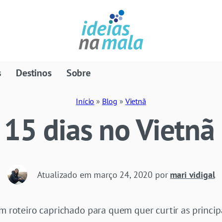
s
Destinos
Sobre
Início
»
Blog
»
Vietnã
 15 dias no Vietnã
Atualizado em
março 24, 2020
por
mari vidigal
um roteiro caprichado para quem quer curtir as princip