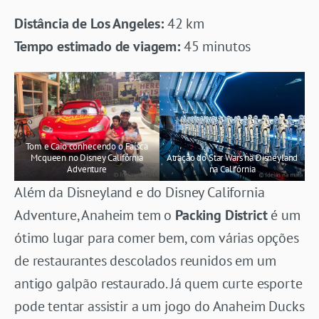
Distância de Los Angeles:
42 km
Tempo estimado de viagem:
45 minutos
Tom e Caio conhecendo o Faísca
Mcqueen no Disney Califórnia
Atração do Star Wars na Disneyland
Adventure
na Califórnia
Além da Disneyland e do Disney California
Adventure, Anaheim tem o
Packing District
é um
ótimo lugar para comer bem, com várias opções
de restaurantes descolados reunidos em um
antigo galpão restaurado. Já quem curte esporte
pode tentar assistir a um jogo do Anaheim Ducks