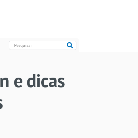
 e dicas
s