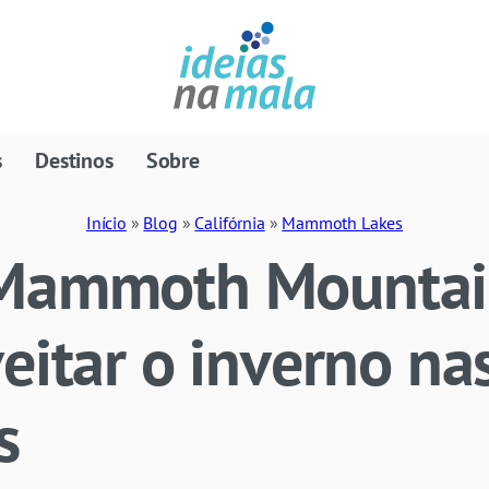
s
Destinos
Sobre
Início
»
Blog
»
Califórnia
»
Mammoth Lakes
Mammoth Mountain
eitar o inverno na
s