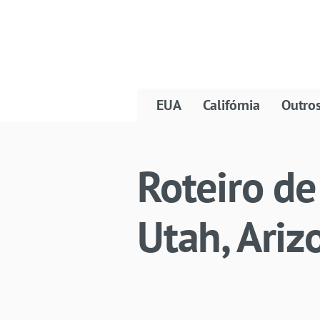
EUA
Califórnia
Outro
Roteiro d
Utah, Ariz