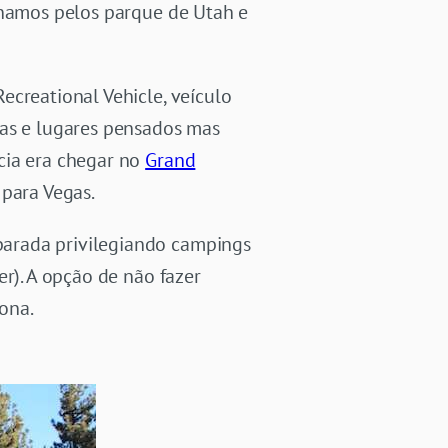
onamos pelos parque de Utah e
ecreational Vehicle, veículo
ias e lugares pensados mas
cia era chegar no
Grand
 para Vegas.
parada privilegiando campings
r). A opção de não fazer
ona.