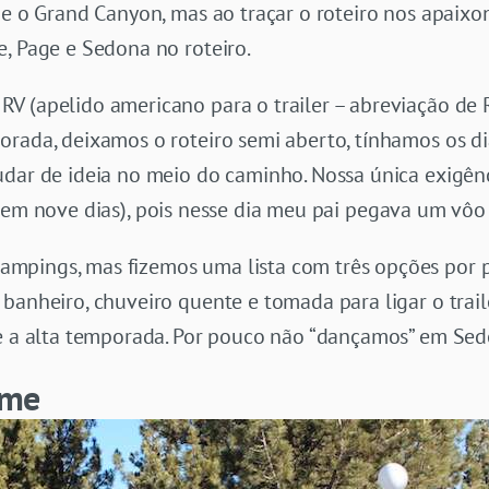
) e o Grand Canyon, mas ao traçar o roteiro nos apaix
, Page e Sedona no roteiro.
 (apelido americano para o trailer – abreviação de R
orada, deixamos o roteiro semi aberto, tínhamos os d
udar de ideia no meio do caminho. Nossa única exigên
, em nove dias), pois nesse dia meu pai pegava um vôo
mpings, mas fizemos uma lista com três opções por 
banheiro, chuveiro quente e tomada para ligar o traile
te a alta temporada. Por pouco não “dançamos” em Sed
ome