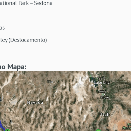
 National Park – Sedona
as
eley (Deslocamento)
no Mapa: