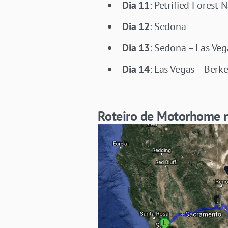
Dia 11
: Petrified Forest
Dia 12
: Sedona
Dia 13
: Sedona – Las Veg
Dia 14
: Las Vegas – Berk
Roteiro de Motorhome 