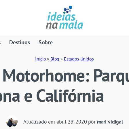
s
Destinos
Sobre
Início
»
Blog
»
Estados Unidos
e Motorhome: Parq
ona e Califórnia
Atualizado em
abril 23, 2020
por
mari vidigal