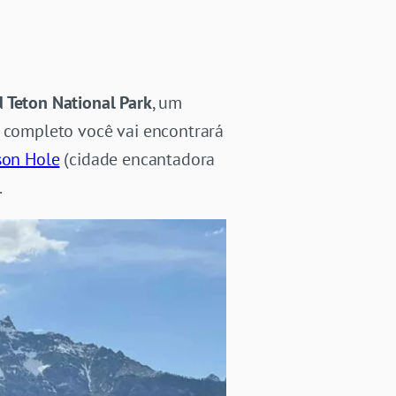
 Teton National Park
, um
t completo você vai encontrará
son Hole
(cidade encantadora
.