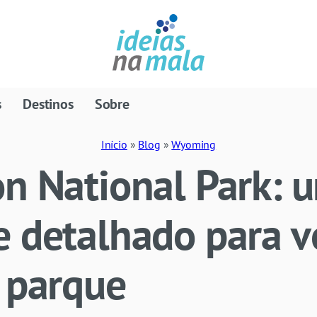
s
Destinos
Sobre
Início
»
Blog
»
Wyoming
n National Park: 
e detalhado para v
 parque