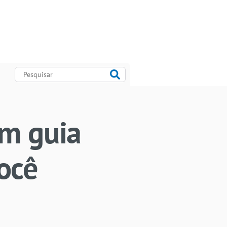
um guia
ocê