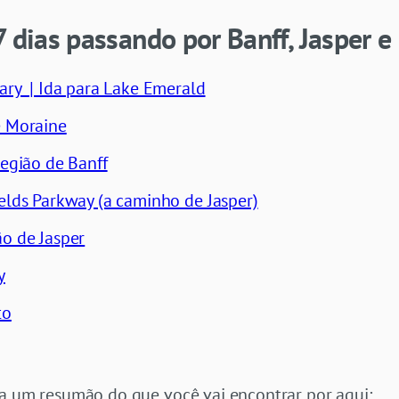
7 dias passando por Banff, Jasper e
ary | Ida para Lake Emerald
e Moraine
região de Banff
elds Parkway (a caminho de Jasper)
o de Jasper
y
to
ja um resumão do que você vai encontrar por aqui: