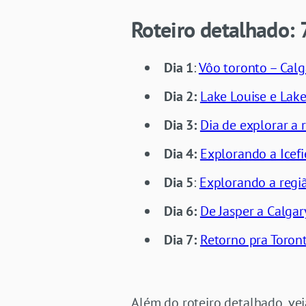
Roteiro detalhado: 
Dia 1
:
Vôo toronto – Calg
Dia 2:
Lake Louise e Lak
Dia 3:
Dia de explorar a 
Dia 4:
Explorando a Icefi
Dia 5
:
Explorando a regiã
Dia 6:
De Jasper a Calgar
Dia 7:
Retorno pra Toron
Além do roteiro detalhado, ve