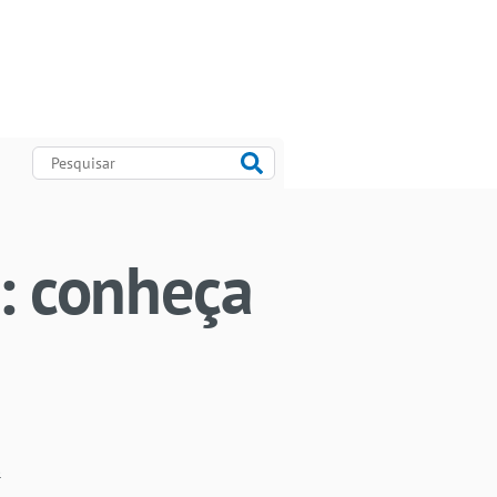
h: conheça
s