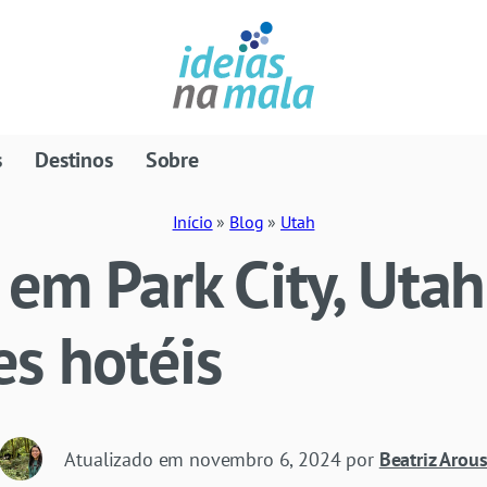
s
Destinos
Sobre
Início
»
Blog
»
Utah
 em Park City, Uta
s hotéis
Atualizado em
novembro 6, 2024
por
Beatriz Arou