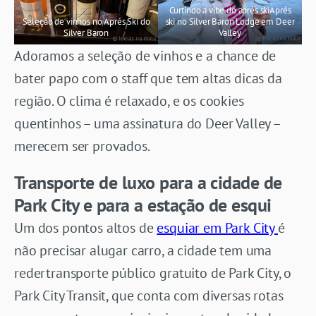
Curtindo a vibe do aprés skiAprés
Seleção de vinhos no Aprés Ski do
ski no Silver Baron Lodge em Deer
Silver Baron
Valley
Adoramos a seleção de vinhos e a chance de
bater papo com o staff que tem altas dicas da
região. O clima é relaxado, e os cookies
quentinhos – uma assinatura do Deer Valley –
merecem ser provados.
Transporte de luxo para a cidade de
Park City e para a estação de esqui
Um dos pontos altos de
esquiar em Park City
é
não precisar alugar carro, a cidade tem uma
redertransporte público gratuito de Park City, o
Park City Transit, que conta com diversas rotas