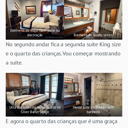
Elements de esqui fazer parte da
decoração
Banheiro do quarto térreo
No segundo andar fica a segunda suite King size
e o quarto das crianças. Vou começar mostrando
a suite.
Uma das suites do nosso quarto no
Nessa suite o banheiro tem
Silver Baron Lodge
banheira
E agora o quarto das crianças que é uma graça