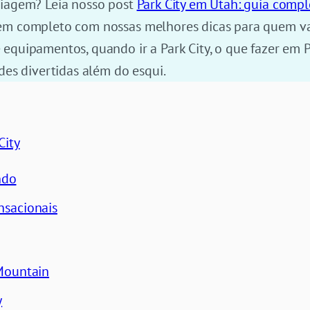
viagem? Leia nosso post
Park City em Utah: guia comp
em completo com nossas melhores dicas para quem vai
equipamentos, quando ir a Park City, o que fazer em Pa
des divertidas além do esqui.
City
ndo
nsacionais
Mountain
y