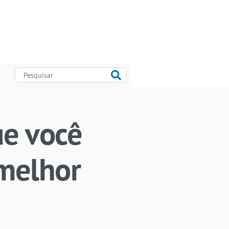
ue você
 melhor