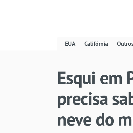
EUA
Califórnia
Outro
Esqui em P
precisa sa
neve do 