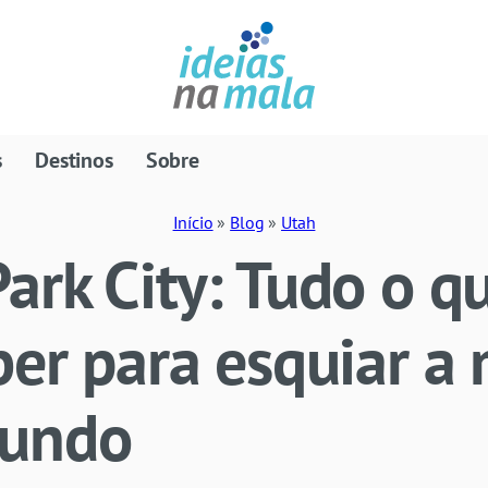
s
Destinos
Sobre
Início
»
Blog
»
Utah
ark City: Tudo o q
ber para esquiar a
mundo