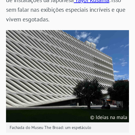
de instalações da Japonesa
Yayoi Kusama
. Isso
sem falar nas exibições especiais incríveis e que
vivem esgotadas.
Fachada do Museu The Broad: um espetáculo