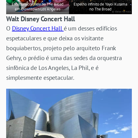
Escultura colorida no The Broad
Espelho infinito de Yayoi Kusama
em Downtown Los Angeles
no The Broad
Walt
Disney Concert Hall
O
Disney Concert Hall
é um desses edifícios
espetaculares e que deixa os visitante
boquiabertos, projeto pelo arquiteto Frank
Gehry, o prédio é uma das sedes da orquestra
sinfônica de Los Angeles, La Phil, e é
simplesmente espetacular.