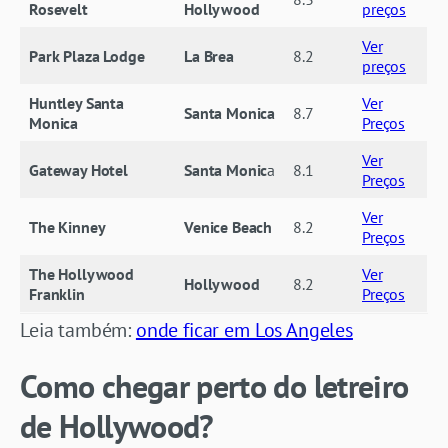
Rosevelt
Hollywood
preços
Ver
Park Plaza Lodge
La Brea
8.2
preços
Huntley Santa
Ver
Santa Monica
8.7
Monica
Preços
Ver
Gateway Hotel
Santa Monic
a
8.1
Preços
Ver
The Kinney
Venice Beach
8.2
Preços
The Hollywood
Ver
Hollywood
8.2
Franklin
Preços
Leia também:
onde ficar em Los Angeles
Como chegar perto do letreiro
de Hollywood?