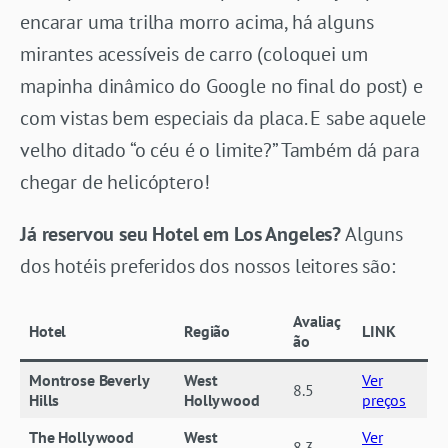
encarar uma trilha morro acima, há alguns
mirantes acessíveis de carro (coloquei um
mapinha dinâmico do Google no final do post) e
com vistas bem especiais da placa. E sabe aquele
velho ditado “o céu é o limite?” Também dá para
chegar de helicóptero!
Já reservou seu Hotel em Los Angeles?
Alguns
dos hotéis preferidos dos nossos leitores são:
Avaliaç
Hotel
Região
LINK
ão
Montrose Beverly
West
Ver
8.5
Hills
Hollywood
preços
The Hollywood
West
Ver
8.3