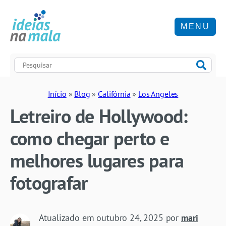
MENU
Início
»
Blog
»
Califórnia
»
Los Angeles
Letreiro de Hollywood:
como chegar perto e
melhores lugares para
fotografar
Atualizado em
outubro 24, 2025
por
mari