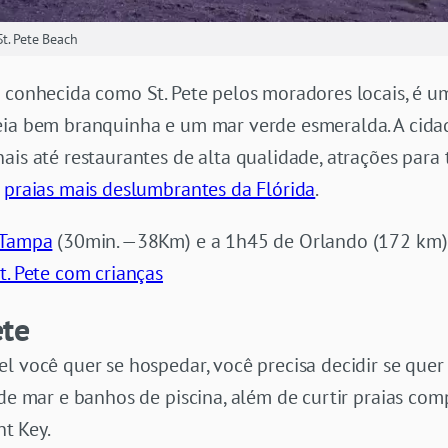
t. Pete Beach
 conhecida como St. Pete pelos moradores locais, é u
reia bem branquinha e um mar verde esmeralda. A cid
ais até restaurantes de alta qualidade, atrações para
s
praias mais deslumbrantes da Flórida
.
Tampa
(30min. —38Km) e a 1h45 de Orlando (172 km). 
t. Pete com crianças
ete
l você quer se hospedar, você precisa decidir se quer
 de mar e banhos de piscina, além de curtir praias co
t Key.