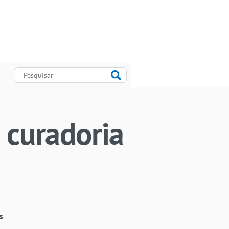
 curadoria
s