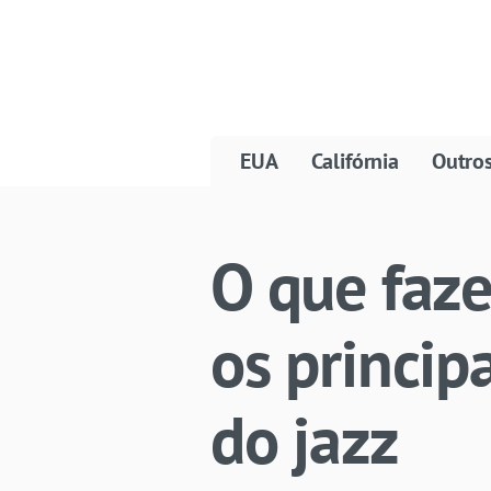
EUA
Califórnia
Outro
O que faz
os princip
do jazz