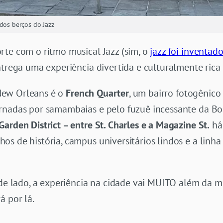
dos berços do Jazz
rte com o ritmo musical Jazz (sim, o
jazz foi inventad
ntrega uma experiência divertida e culturalmente rica
ew Orleans é o
French Quarter
, um bairro fotogênico
rnadas por samambaias e pelo fuzuê incessante da Bou
Garden District – entre St. Charles e a Magazine St.
há
s de história, campus universitários lindos e a linha
 de lado, a experiência na cidade vai MUITO além da m
á por lá.