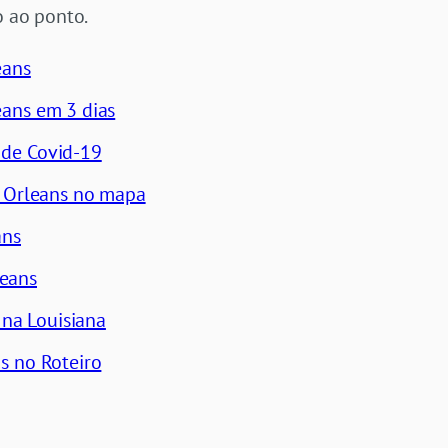
o ao ponto.
eans
ans em 3 dias
de Covid-19
w Orleans no mapa
ans
eans
 na Louisiana
s no Roteiro