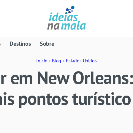
s
Destinos
Sobre
Início
»
Blog
»
Estados Unidos
er em New Orleans
ais pontos turístic