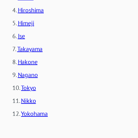
Hiroshima
Himeji
Ise
Takayama
Hakone
Nagano
Tokyo
Nikko
Yokohama