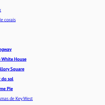
k
de corais
ngway
e White House
llory Square
 do sol
ime Pie
asmas de Key West