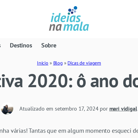
s
Destinos
Sobre
Início
»
Blog
»
Dicas de viagem
iva 2020: ô ano d
Atualizado em
setembro 17, 2024
por
mari vidigal
inha várias! Tantas que em algum momento esqueci de