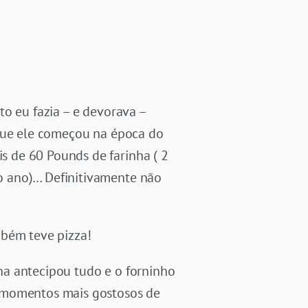
o eu fazia – e devorava –
 que ele começou na época do
 de 60 Pounds de farinha ( 2
o ano)… Definitivamente não
mbém teve pizza!
na antecipou tudo e o forninho
s momentos mais gostosos de