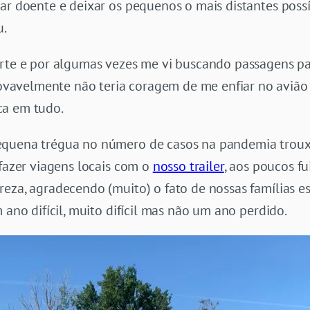
car doente e deixar os pequenos o mais distantes pos
u.
rte e por algumas vezes me vi buscando passagens par
avelmente não teria coragem de me enfiar no avião
ca em tudo.
equena trégua no número de casos na pandemia trouxe
 fazer viagens locais com o
nosso trailer
, aos poucos f
reza, agradecendo (muito) o fato de nossas famílias 
 ano difícil, muito difícil mas não um ano perdido.