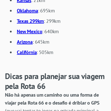
Kansas
: 21km
Oklahoma
: 695km
Texas
299km
: 299km
New Mexico
: 640km
Arizona
: 645km
Califórnia
: 505km
Dicas para planejar sua viagem
pela Rota 66
Não há apenas um caminho ou uma forma de
viajar pela Rota 66 e o desafio é driblar o GPS
(que vai tentar te jogar na estrada principal a