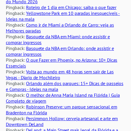
do Mundo 2026
Pingback:
Roteiro de 1 dia em Chicago: saiba o que fazer
Pingback:
Yellowstone Park em 10 paradas inesquecíveis -
Ideias na mala
Pingback:
Como ir de Miami a Orlando de Carro: veja as
Melhores paradas
Pingback:
Basquete da NBA em Miami: onde assistir e
comprar ingressos
Pingback:
Basquete da NBA em Orlando: onde assistir e
comprar ingressos
Pingback:
O que Fazer em Phoenix, no Arizona: 10+ Dicas
Essenciais
Pingback:
Volta ao mundo em 48 horas sem sair de Las
Vegas - Diario de Mochileiro
Pingback:
Orlando além dos parques: 15+ Dicas de passeios
e Compras - Ideias na mala
Pingback:
O melhor de Anna Maria Island na Flórida | Guia
Completo de viagem
Pingback:
Robinson Preserve: um parque sensacional em
Bradenton na Flórida
Pingback:
Persimmon Hollow: cerveja artesanal e arte em
Downtown DeLand
Pingback:
DeLand: a Main Street mais legal da Flórida e a