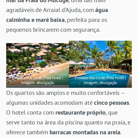
agradáveis de Arraial d’Ajuda, com
água
calminha e maré baixa
, perfeita para os
pequenos brincarem com segurança.
Enseada dos Corais Praia Hotel |
Enseada dos Corais Praia Hotel |
Imagem: divulgação
Imagem: divulgação
Os quartos são amplos e muito confortáveis —
algumas unidades acomodam até
cinco pessoas
.
O hotel conta com
restaurante próprio
, que
serve tanto na área da piscina quanto na praia, e
oferece também
barracas montadas na areia
.