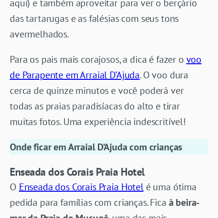
aqui) e também aproveitar para ver o berçário
das tartarugas e as falésias com seus tons
avermelhados.
Para os pais mais corajosos, a dica é fazer o
voo
de Parapente em Arraial D’Ajuda
. O voo dura
cerca de quinze minutos e você poderá ver
todas as praias paradisíacas do alto e tirar
muitas fotos. Uma experiência indescritível!
Onde ficar em Arraial D’Ajuda com crianças
Enseada dos Corais Praia Hotel
O
Enseada dos Corais Praia Hotel
é uma ótima
pedida para famílias com crianças. Fica
à beira-
mar da Praia do Mucugê
, uma das mais