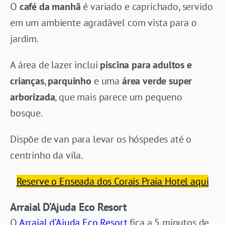
O
café da manhã
é variado e caprichado, servido
em um ambiente agradável com vista para o
jardim.
A área de lazer inclui
piscina para adultos e
crianças
,
parquinho
e uma
área verde super
arborizada
, que mais parece um pequeno
bosque.
Dispõe de van para levar os hóspedes até o
centrinho da vila.
Reserve o Enseada dos Corais Praia Hotel aqui
Arraial D’Ajuda Eco Resort
O
Arraial d’Ajuda Eco Resort
fica a 5 minutos de